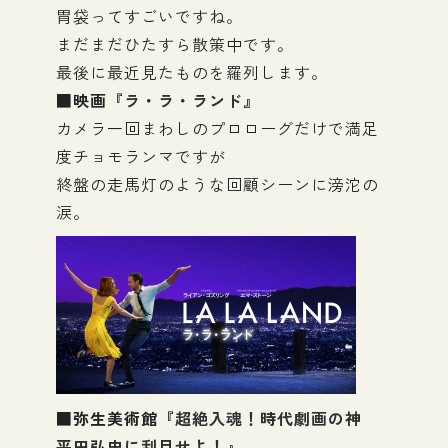
胃袋ってすごいですね。
まだまだひたすら散策中です。
最後に最近見たものを羅列します。
■映画『
ラ・ラ・ランド
』
カメラ一回まわしのプロローグだけで満足
度チョモランマですが
終盤の走馬灯のような回顧シーンに滂沱の
涙。
■弥生美術館『
超絶入魂！時代劇画の神
平田弘史に刮目せよ！
』