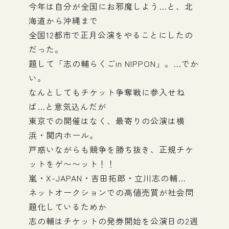
今年は自分が全国にお邪魔しよう…と、北
海道から沖縄まで
全国12都市で正月公演をやることにしたの
だった。
題して「志の輔らくごin NIPPON」。…でか
い。
なんとしてもチケット争奪戦に参入せね
ば…と意気込んだが
東京での開催はなく、最寄りの公演は横
浜・関内ホール。
戸惑いながらも競争を勝ち抜き、正規チケ
ットをゲ〜〜ット！！
嵐・X-JAPAN・吉田拓郎・立川志の輔…
ネットオークションでの高値売買が社会問
題化しているためか
志の輔はチケットの発券開始を公演日の2週