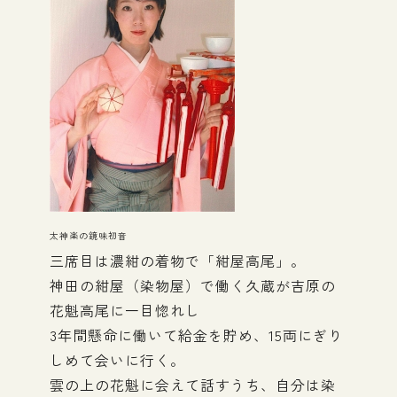
太神楽の鏡味初音
三席目は濃紺の着物で「紺屋高尾」。
神田の紺屋（染物屋）で働く久蔵が吉原の
花魁高尾に一目惚れし
3年間懸命に働いて給金を貯め、15両にぎり
しめて会いに行く。
雲の上の花魁に会えて話すうち、自分は染