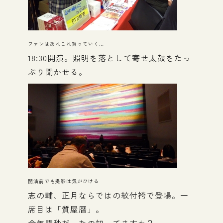
ファンはあれこれ買っていく…
18:30開演。照明を落として寄せ太鼓をたっ
ぷり聞かせる。
開演前でも撮影は気がひける
志の輔、正月ならではの紋付袴で登場。一
席目は「質屋暦」。