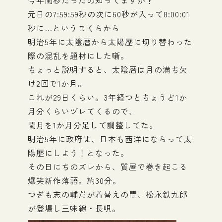
今年閏秒だったの知ってますか？
元日の7:59:59秒の次に60秒が入って8:00:01
秒に…というまくらから
明治5年に太陰暦から太陽歴に切り替わった
際の混乱を題材にした噺。
ちょっと説明すると、太陰暦は月の満ち欠
け2回で1か月。
これが29日くらい。3年経つとちょうど1か
月分くらいヅレてくるので、
閏月を1か月分足して調整してた。
明治5年に政府は、日本も西洋にならって太
陽歴にしよう！となった。
その日にちのズレから、質屋で巻き起こる
爆笑新作落語。約30分。
つぎも志の輔だが着替えの間、松永鉄九郎
が登場し三味線・長唄。