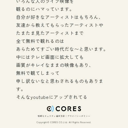
いろんな人のライブ映像を
観るのにハマっています。
自分が好きなアーティストはもちろん、
友達から教えてもらったアーティストや
たまたま見たアーティストまで
全て無料で観れるのは
あらためてすごい時代だな〜と思います。
中にはテレビ画面に拡大しても
画質がキレイなままの映像もあり、
無料で観てしまって
申し訳ないなと思わされるものもありま
す。
そんなyoutubeにアップされてる
ライブ映像の代表格的な
「BOILER ROOM」チャンネルから
情報セキュリティ基本方針
|
プライバシーポリシー
おすすめのLiveをいくつか紹介します。
Copyright© CORES CO.Ltd. All Rights Reserved.