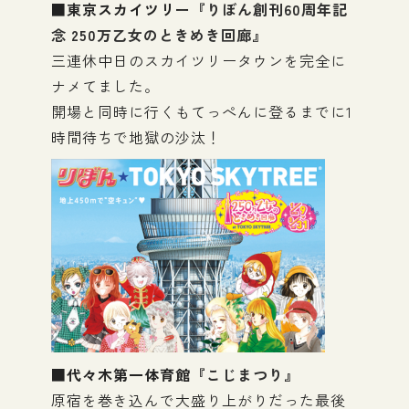
■東京スカイツリー『
りぼん創刊60周年記
念 250万乙女のときめき回廊
』
三連休中日のスカイツリータウンを完全に
ナメてました。
開場と同時に行くもてっぺんに登るまでに1
時間待ちで地獄の沙汰！
■代々木第一体育館『
こじまつり
』
原宿を巻き込んで大盛り上がりだった最後