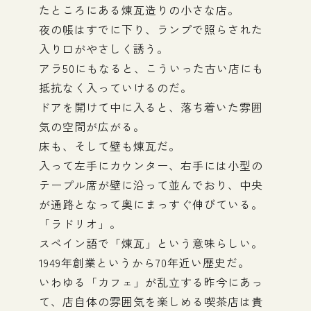
たところにある煉瓦造りの小さな店。
夜の帳はすでに下り、ランプで照らされた
入り口がやさしく誘う。
アラ50にもなると、こういった古い店にも
抵抗なく入っていけるのだ。
ドアを開けて中に入ると、落ち着いた雰囲
気の空間が広がる。
床も、そして壁も煉瓦だ。
入って左手にカウンター、右手には小型の
テープル席が壁に沿って並んでおり、中央
が通路となって奥にまっすぐ伸びている。
「ラドリオ」。
スペイン語で「煉瓦」という意味らしい。
1949年創業というから70年近い歴史だ。
いわゆる「カフェ」が乱立する昨今にあっ
て、店自体の雰囲気を楽しめる喫茶店は貴